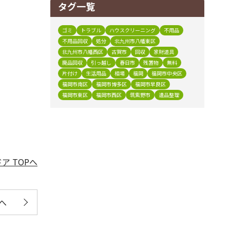
タグ一覧
ゴミ
トラブル
ハウスクリーニング
不用品
不用品回収
処分
北九州市八幡東区
北九州市八幡西区
古賀市
回収
家財道具
廃品回収
引っ越し
春日市
残置物
無料
片付け
生活用品
相場
福岡
福岡市中央区
福岡市南区
福岡市博多区
福岡市早良区
福岡市東区
福岡市西区
筑紫野市
遺品整理
ア TOPへ
へ