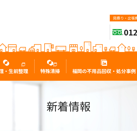
見積り・出張費
012
理・生前整理
特殊清掃
福岡の不用品回収・処分事例
新着情報