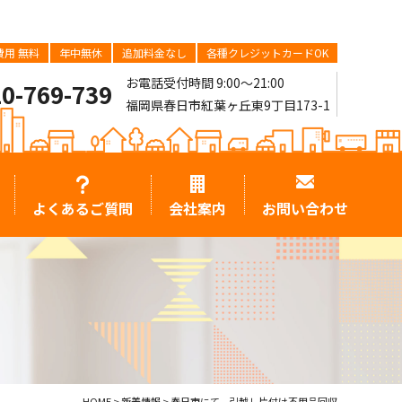
用 無料
年中無休
追加料金なし
各種クレジットカードOK
お電話受付時間 9:00～21:00
0-769-739
福岡県春日市紅葉ヶ丘東9丁目173-1
よくあるご質問
会社案内
お問い合わせ
HOME
>
新着情報
>
春日市にて、引越し片付け不用品回収